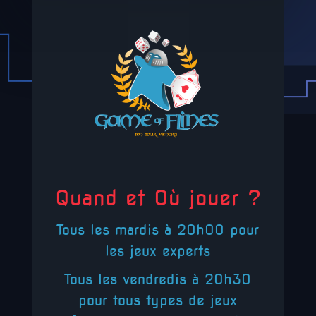
Quand et Où jouer ?
Tous les mardis à 20h00 pour
les jeux experts
Tous les vendredis à 20h30
pour tous types de jeux