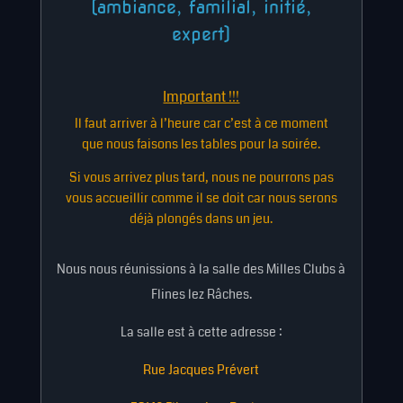
(ambiance, familial, initié,
expert)
Important !!!
Il faut arriver à l’heure car c’est à ce moment
que nous faisons les tables pour la soirée.
Si vous arrivez plus tard, nous ne pourrons pas
vous accueillir comme il se doit car nous serons
déjà plongés dans un jeu.
Nous nous réunissions à la salle des Milles Clubs à
Flines lez Râches.
La salle est à cette adresse :
Rue Jacques Prévert