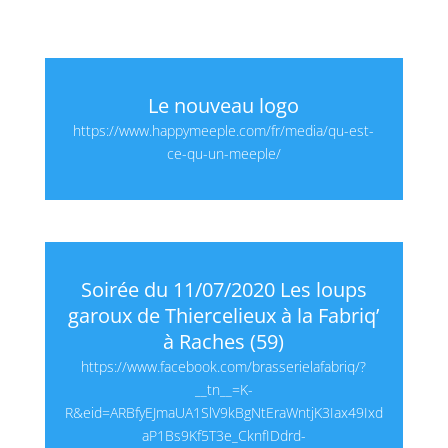
Le nouveau logo
https://www.happymeeple.com/fr/media/qu-est-
ce-qu-un-meeple/
Soirée du 11/07/2020 Les loups
garoux de Thiercelieux à la Fabriq’
à Raches (59)
https://www.facebook.com/brasserielafabriq/?
__tn__=K-
R&eid=ARBfyEJmaUA1SlV9kBgNtEraWntjK3Iax49Ixd
aP1Bs9Kf5T3e_CknfIDdrd-