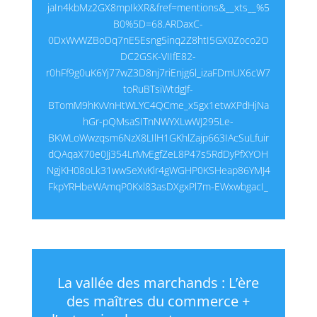
jaIn4kbMz2GX8mpIkXR&fref=mentions&__xts__%5
B0%5D=68.ARDaxC-
0DxWvWZBoDq7nE5Esng5inq2Z8htI5GX0Zoco2O
DC2GSK-VIIfE82-
r0hFf9g0uK6Yj77wZ3D8nj7riEnjg6l_izaFDmUX6cW7
toRuBTsiWtdgJf-
BTomM9hKvVnHtWLYC4QCme_x5gx1etwXPdHjNa
hGr-pQMsaSITnNWYXLwWJ295Le-
BKWLoWwzqsm6NzX8LIlH1GKhlZajp663IAcSuLfuir
dQAqaX70e0Jj354LrMvEgfZeL8P47s5RdDyPfXYOH
NgjKH08oLk31wwSeXvKlr4gWGHP0KSHeap86YMJ4
FkpYRHbeWAmqP0Kxl83asDXgxPl7m-EWxwbgacI_
La vallée des marchands : L’ère
des maîtres du commerce +