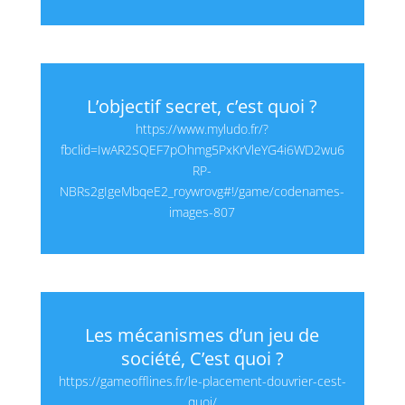
L’objectif secret, c’est quoi ?
https://www.myludo.fr/?
fbclid=IwAR2SQEF7pOhmg5PxKrVleYG4i6WD2wu6
RP-
NBRs2gIgeMbqeE2_roywrovg#!/game/codenames-
images-807
Les mécanismes d’un jeu de
société, C’est quoi ?
https://gameofflines.fr/le-placement-douvrier-cest-
quoi/