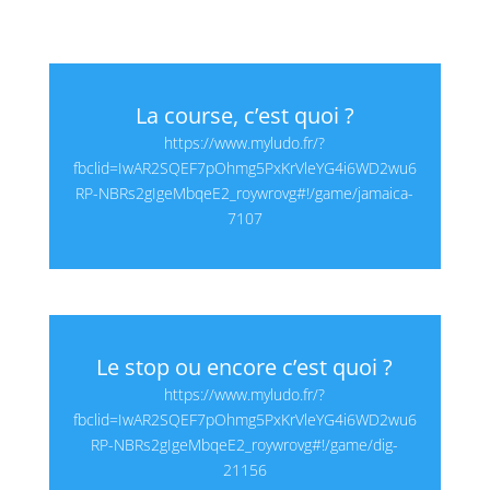
La course, c’est quoi ?
https://www.myludo.fr/?
fbclid=IwAR2SQEF7pOhmg5PxKrVleYG4i6WD2wu6
RP-NBRs2gIgeMbqeE2_roywrovg#!/game/jamaica-
7107
Le stop ou encore c’est quoi ?
https://www.myludo.fr/?
fbclid=IwAR2SQEF7pOhmg5PxKrVleYG4i6WD2wu6
RP-NBRs2gIgeMbqeE2_roywrovg#!/game/dig-
21156