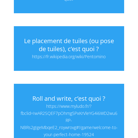
Le placement de tuiles (ou pose
de tuiles), c’est quoi ?
https://fr.wikipedia.org/wiki/Pentomino
Roll and write, c’est quoi ?
https://www.myludo.fr/?
fbclid=IwAR2SQEF7pOhmg5PxKrVleYG4i6WD2wu6
RP-
NBRs2gIgeMbqeE2_roywrovg#!/game/welcome-to-
your-perfect-home-19524