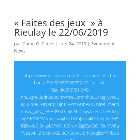
« Faites des jeux » à
Rieulay le 22/06/2019
par
Game Of Flines
|
Juin 24, 2019
|
Événement
,
News
https://www.facebook.com/Association-les-chti-
bouts-591593570887521/?__tn__=K-
R&eid=ARBV81GYG-
nh2Bg4658drO8pOmWYB6OzhPxh8ECcMgFyVF8E
a0S6nDRll9g1Prb5OJnTHVrKtwUhAXKZ&fref=menti
ons&__xts__%5B0%5D=68.ARDLxisAiFeOUre5hMg
mgE4ROE9VumqznzXjiLhct51uJzejmkKI1aYp3ezW5f
lGDoVbCj3mg4zVhKK_t68rqm2JgfZaA2O_9fuMWRu
7Ves84H2TLMXiwSEl8C76q0ALrErhOqqisbY7PbaO