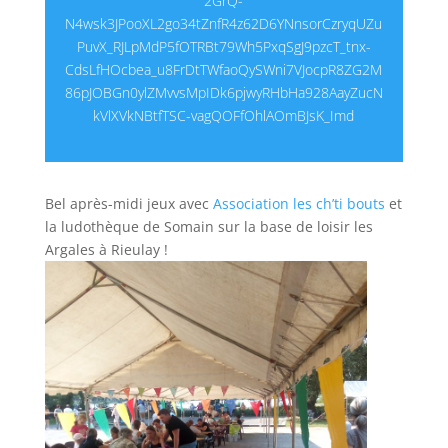
2GrQ-
N4wsk3JPooXL2go34tZnfR4z62D6YNnsorCzryqUZu
PuvX_RJLpMdP5fOTRBt79Wh5PxqSgJ9pzcT_tnx-
CdsLfHOcbea_u8FrDtTWfaoQySWni7VJocpR8ZG2M
86pJOBGn0ylZMvvsMpIDk6pjwyRHbHa928AayZucN
kVlXVkNBtfTSC-vagQOFfOhlAOmBJsK_Imd
Bel après-midi jeux avec
Association les ch’ti bouts
et
la ludothèque de Somain sur la base de loisir les
Argales à Rieulay !