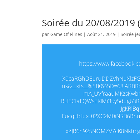
Soirée du 20/08/2019
par
Game Of Flines
|
Août 21, 2019
|
Soirée je
https://www.facebook.c
X0caRGhDEuruDDZVhNuXlzFGO
ns&__xts__%5B0%5D=68.ARBB
mA_UVfraauMKzsKwbm
RLlECIaFQWsEKlMi35y5dug63
JgKRlB
FucqHclux_02XC2M0iNSB6Rnu
xZJR6h925NOMZV7cK8Nkhcg