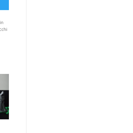
in
cchi