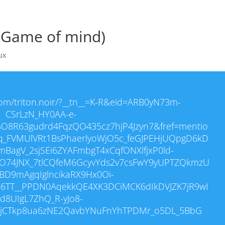
 (Game of mind)
ux
om/triton.noir/?__tn__=K-R&eid=ARB0yN73m-
CSrLzN_HY0AA-e-
8R63gudrd4FqzQO435cz7hjP4Jzyn7&fref=mentio
q_FVMUlVRt1BsPhaerlyoWjO5c_feGJPEHjUQpgD6kD
BagV_2sjSEi6ZYAFmbgT4xCqfONXlfjxP0ld-
BO74JNX_7tlCQfeM6GcyvYds2v7csFwY9yUPTZQkmzU
qBD9mAgqIglncikaRX9Hx0Oi-
6TT__PPDN0AqekkQE4XK3DCiMCK6dIkDVJZK7jR9wI
d8UIgL7ZhQ_R-yJo8-
jCTkp8ua6zNE2QavbYNuFnYhTPDMr_o5DL_5BbG