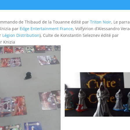
Commando de Thibaud de la Touanne édité par
Triton Noir
, Le parra
 Knizia par
Edge Entertainment France
, Volfyirion d’Alessandro Vera
ar
Légion Distribution
), Culte de Konstantin Seleznev édité par
r Knizia