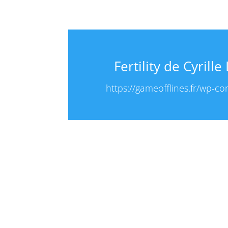
Fertility de Cyril
https://gameofflines.fr/wp-