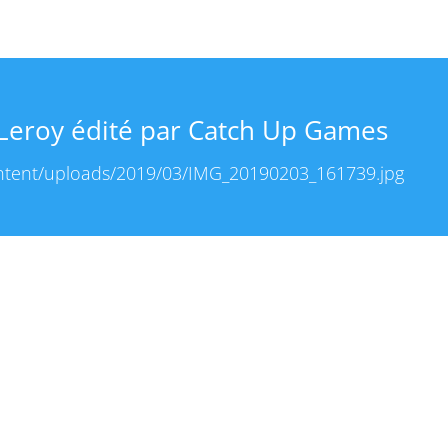
le Leroy édité par Catch Up Games
content/uploads/2019/03/IMG_20190203_161739.jpg