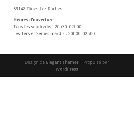
59148 Flines-Lez-Râches
Heures d’ouverture
Tous les vendredis : 20h30–02h00
Les 1ers et 3emes mardis : 20h00–02h00
Design de
Elegant Themes
| Propulsé par
WordPress