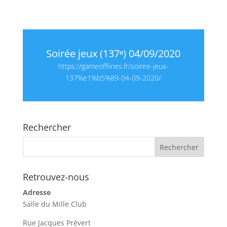
Soirée jeux (137ᵉ) 04/09/2020
https://gameofflines.fr/soiree-jeux-
137%e1%b5%89-04-09-2020/
Rechercher
Retrouvez-nous
Adresse
Salle du Mille Club
Rue Jacques Prévert