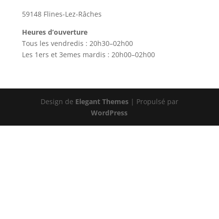
59148 Flines-Lez-Râches
Heures d’ouverture
Tous les vendredis : 20h30–02h00
Les 1ers et 3emes mardis : 20h00–02h00
Design de
Elegant Themes
| Propulsé par
WordPress