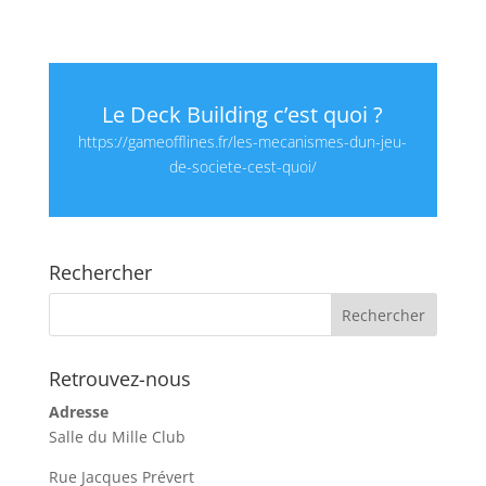
Le Deck Building c’est quoi ?
https://gameofflines.fr/les-mecanismes-dun-jeu-
de-societe-cest-quoi/
Rechercher
Retrouvez-nous
Adresse
Salle du Mille Club
Rue Jacques Prévert