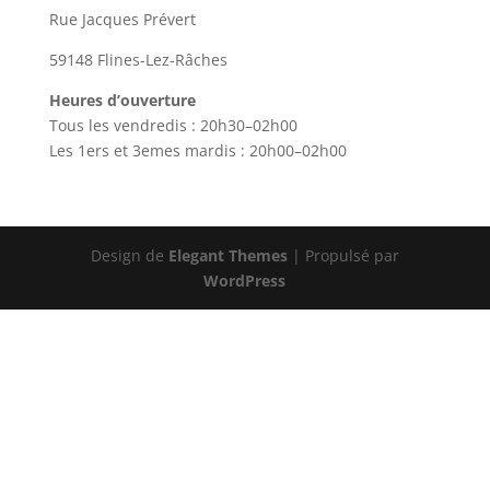
Rue Jacques Prévert
59148 Flines-Lez-Râches
Heures d’ouverture
Tous les vendredis : 20h30–02h00
Les 1ers et 3emes mardis : 20h00–02h00
Design de
Elegant Themes
| Propulsé par
WordPress