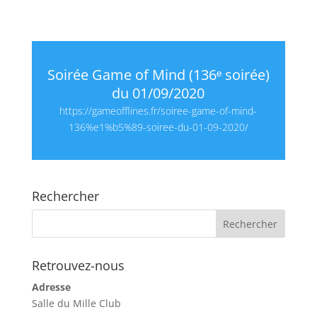
Soirée Game of Mind (136ᵉ soirée)
du 01/09/2020
https://gameofflines.fr/soiree-game-of-mind-
136%e1%b5%89-soiree-du-01-09-2020/
Rechercher
Retrouvez-nous
Adresse
Salle du Mille Club