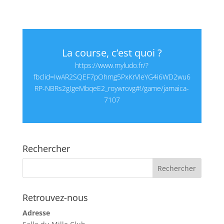
La course, c’est quoi ?
https://www.myludo.fr/?
fbclid=IwAR2SQEF7pOhmg5PxKrVleYG4i6WD2wu6
RP-NBRs2gIgeMbqeE2_roywrovg#!/game/jamaica-
7107
Rechercher
Retrouvez-nous
Adresse