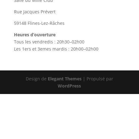
Salle du Mille Club
Rue Jacques Prévert
59148 Flines-Lez-Râches
Heures d’ouverture
Tous les vendredis : 20h30–02h00
Les 1ers et 3emes mardis : 20h00–02h00
Design de
Elegant Themes
| Propulsé par
WordPress