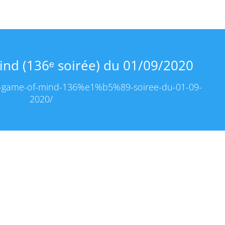
nd (136ᵉ soirée) du 01/09/2020
ree-game-of-mind-136%e1%b5%89-soiree-du-01-09-
2020/