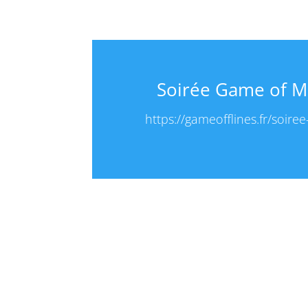
Soirée Game of Mi
https://gameofflines.fr/soi