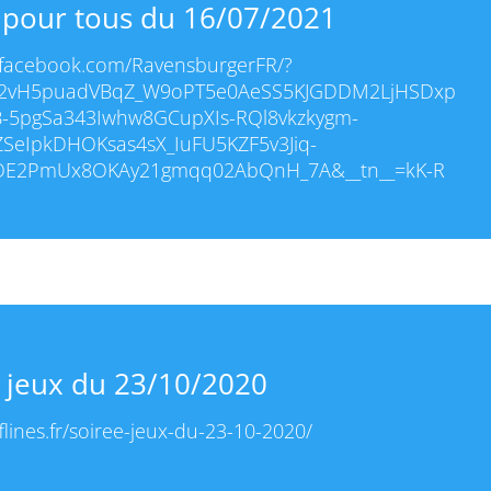
 pour tous du 16/07/2021
.facebook.com/RavensburgerFR/?
2vH5puadVBqZ_W9oPT5e0AeSS5KJGDDM2LjHSDxp
-5pgSa343Iwhw8GCupXIs-RQl8vkzkygm-
SeIpkDHOKsas4sX_IuFU5KZF5v3Jiq-
oOE2PmUx8OKAy21gmqq02AbQnH_7A&__tn__=kK-R
 jeux du 23/10/2020
flines.fr/soiree-jeux-du-23-10-2020/