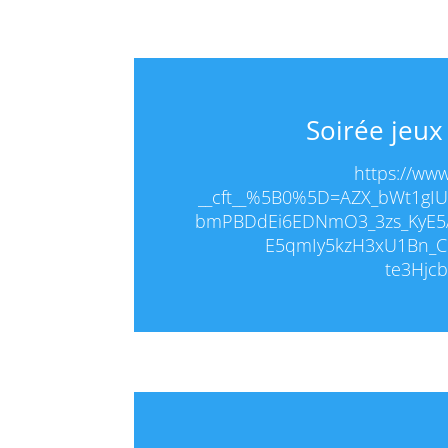
Soirée jeux
https://ww
__cft__%5B0%5D=AZX_bWt1gI
bmPBDdEi6EDNmO3_3zs_KyE5
E5qmIy5kzH3xU1Bn_C
te3Hjcb