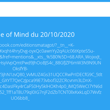
e of Mind du 20/10/2020
ebook.com/editionsmatagot/?__tn__=K-
xqht4hryDvg-oyxQc0awnYy2qAUc06tKpteS5u-
&fref=mentions&__xts__%5B0%5D=68.ARA_WojxxJt_
HsyVvpQmtPwd9JhOoBJS4c_88GfJZP6mW3N9N9UN
OksfYB-
3jhN1zvQ80_VvMUZ4Gs31UQCCRwPrIDECfG9C_5tlt
_GXYT7QeCzJpca99E73vbof32ZCRcvnm3LDnX-
c4DasIFky4rCaFS0Hy5klHOKh4p0_iMQ5WeCI7YN6d
_Tff1aT8U79ql0IG7njF2dZbTCNT0llxKxkLqD7Wvfz
UO6bb8_