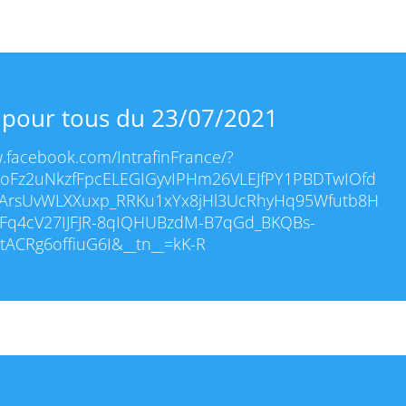
 pour tous du 23/07/2021
w.facebook.com/IntrafinFrance/?
UoFz2uNkzfFpcELEGIGyvIPHm26VLEJfPY1PBDTwIOfd
ArsUvWLXXuxp_RRKu1xYx8jHl3UcRhyHq95Wfutb8H
Fq4cV27IJFJR-8qIQHUBzdM-B7qGd_BKQBs-
tACRg6offiuG6I&__tn__=kK-R