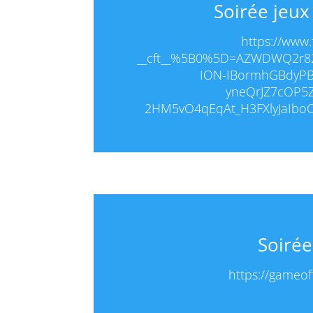
Soirée jeux
https://www
__cft__%5B0%5D=AZWDWQ2r8
ION-IBormhGBdyPB
yneQrJZ7cOP5Z
2HM5vO4qEqAt_H3FXlyJaIb
Soirée
https://gameof