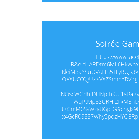
Soirée Gam
https://www.fac
R&eid=ARDtm6ML6HkWnxK
KleiM3aYSuOVAFIn5TFyRUJs3V
OeXUC60gUzlsVXZSmmYRVng
NOscWGdhfDHNpIhKUj1aBa7V
WqPtMp8SURHI2IixM3nD
Jt7GmM0SvWza8GpD99chgJx9t
x4GcR0SSS7Why5pdzHYQ3Rp52