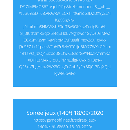
IY97tMEMG362rvqoLRf1g&fref=mentions&__xts__
%5B0%5D=68.ARAvRw_SCxsHtfGnidGzDZBX9yZLN
KgXGJgNly-
j9LoiLmhSHMVKshE0ulTBv6OKkjyzFqclgBcaH-
pI_3I0thzmRBqtX5I4qSHbE7Ngrswq4GyUelAiiMwZ
CCx6mKzVmF-aARIpMGyPuaafPmoy2aX1oMk-
J9cSEZ1x11pasvVFhH7rBzfy9T0llJdBKY7ZWXcCPism
481s9sf_IbOJ4SicboB8CtwKE8zorGPYNxZkVmmKZ
XBHjLsM4xl3IcUUPMhL3lgRi6wxRHOzh--
QF3xs7hgHepz2WK3OngTxGbbSyFzr3RJ0r7FajXQkJ
RJW80pAiFo
Soirée jeux (140ᵉ) 18/09/2020
https://gameofflines.fr/soiree-jeux-
140%e1%b5%89-18-09-2020/