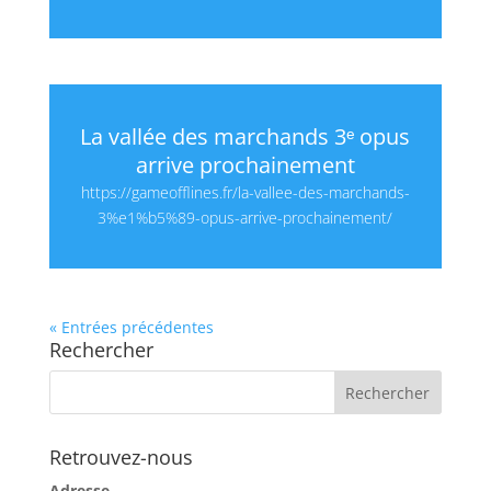
La vallée des marchands 3ᵉ opus
arrive prochainement
https://gameofflines.fr/la-vallee-des-marchands-
3%e1%b5%89-opus-arrive-prochainement/
« Entrées précédentes
Rechercher
Retrouvez-nous
Adresse