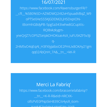
16/07/2021
https://www.facebook.com/RavensburgerFR/?
__cft__%5B0%5D=AZWDWQ2r82vH5puadVBqZ_W9
oPT5e0AeSS5KJGDDM2LjHSDxpION-
IBormhGBdyPB-5pgSa343Iwhw8GCupXIs-
RQl8vkzkygm-
yneQrJZ7cOP5ZSeIpkDHOKsas4sX_IuFU5KZF5v3Ji
q-
2HM5vO4qEqAt_H3FXlyJaIboOE2PmUx8OKAy21gm
qq02AbQnH_7A&__tn__=kK-R
Merci La Fabriq’
https://www.facebook.com/brasserielafabriq/?
__tn__=K-R-R&eid=ARCXK-
olfsPVE0PNp5kH839CiV4ysR_6om-
KyHMS3e9dq4aWqlSWy-0iXB-