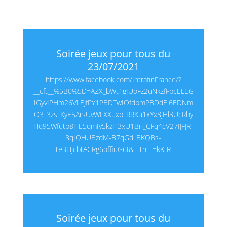
Soirée jeux pour tous du
23/07/2021
https://www.facebook.com/IntrafinFrance/?
__cft__%5B0%5D=AZX_bWt1gIUoFz2uNkzfFpcELEG
IGyvIPHm26VLEJfPY1PBDTwIOfdbmPBDdEi6EDNm
O3_3zs_KyE5ArsUvWLXXuxp_RRKu1xYx8jHl3UcRhy
Hq95Wfutb8HE5qmIy5kzH3xU1Bn_CFq4cV27IJFJR-
8qIQHUBzdM-B7qGd_BKQBs-
te3HjcbtACRg6offiuG6I&__tn__=kK-R
Soirée jeux pour tous du