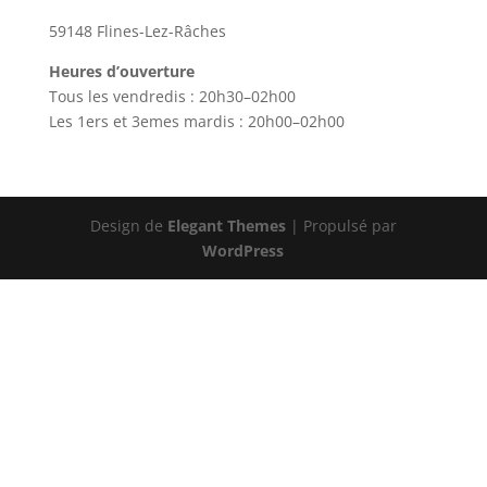
59148 Flines-Lez-Râches
Heures d’ouverture
Tous les vendredis : 20h30–02h00
Les 1ers et 3emes mardis : 20h00–02h00
Design de
Elegant Themes
| Propulsé par
WordPress