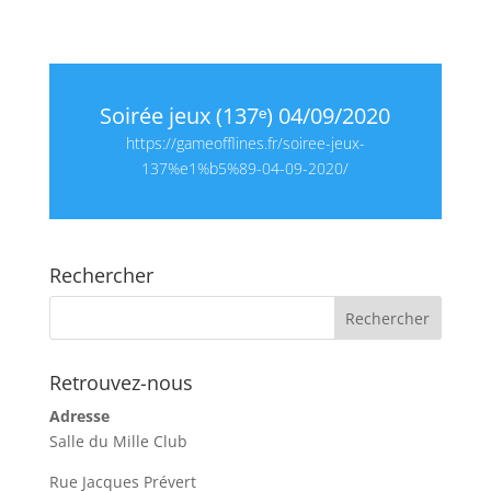
Soirée jeux (137ᵉ) 04/09/2020
https://gameofflines.fr/soiree-jeux-
137%e1%b5%89-04-09-2020/
Rechercher
Retrouvez-nous
Adresse
Salle du Mille Club
Rue Jacques Prévert