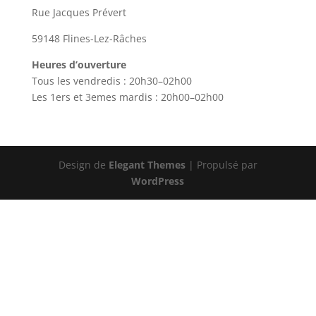
Rue Jacques Prévert
59148 Flines-Lez-Râches
Heures d’ouverture
Tous les vendredis : 20h30–02h00
Les 1ers et 3emes mardis : 20h00–02h00
Design de
Elegant Themes
| Propulsé par
WordPress