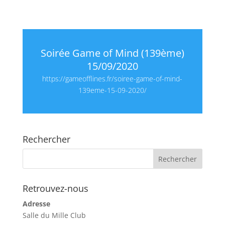
Soirée Game of Mind (139ème)
15/09/2020
https://gameofflines.fr/soiree-game-of-mind-
139eme-15-09-2020/
Rechercher
Retrouvez-nous
Adresse
Salle du Mille Club