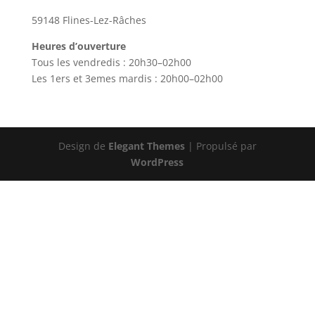
59148 Flines-Lez-Râches
Heures d’ouverture
Tous les vendredis : 20h30–02h00
Les 1ers et 3emes mardis : 20h00–02h00
Design de
Elegant Themes
| Propulsé par
WordPress