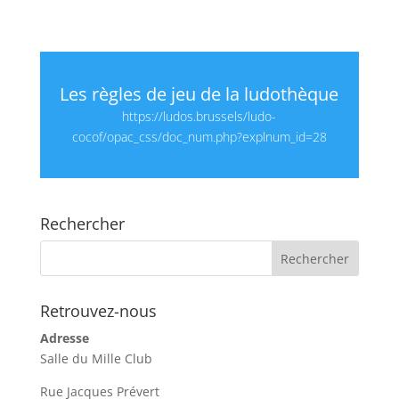
Les règles de jeu de la ludothèque
https://ludos.brussels/ludo-
cocof/opac_css/doc_num.php?explnum_id=28
Rechercher
Retrouvez-nous
Adresse
Salle du Mille Club
Rue Jacques Prévert