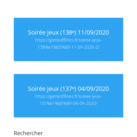
Soirée jeux (138ᵉ) 11/09/2020
https://gameofflines.fr/soiree-jeux-
138%e1%b5%89-11-09-2020-2/
Soirée jeux (137ᵉ) 04/09/2020
https://gameofflines.fr/soiree-jeux-
137%e1%b5%89-04-09-2020/
Rechercher