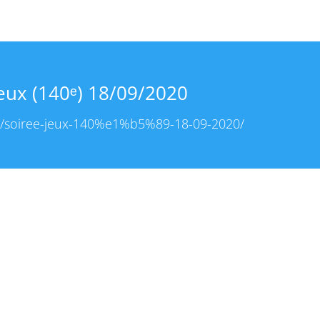
jeux (140ᵉ) 18/09/2020
.fr/soiree-jeux-140%e1%b5%89-18-09-2020/