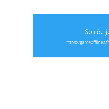
Soirée 
https://gameofflines