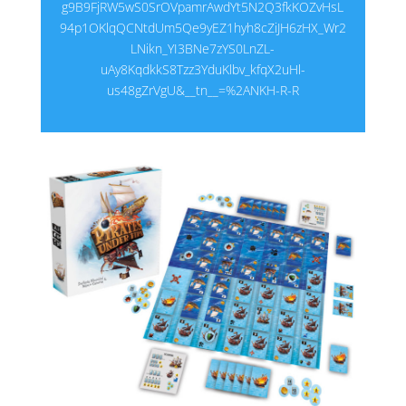
g9B9FjRW5wS0SrOVpamrAwdYt5N2Q3fkKOZvHsL
94p1OKlqQCNtdUm5Qe9yEZ1hyh8cZiJH6zHX_Wr2
LNikn_YI3BNe7zYS0LnZL-
uAy8KqdkkS8Tzz3YduKlbv_kfqX2uHl-
us48gZrVgU&__tn__=%2ANKH-R-R