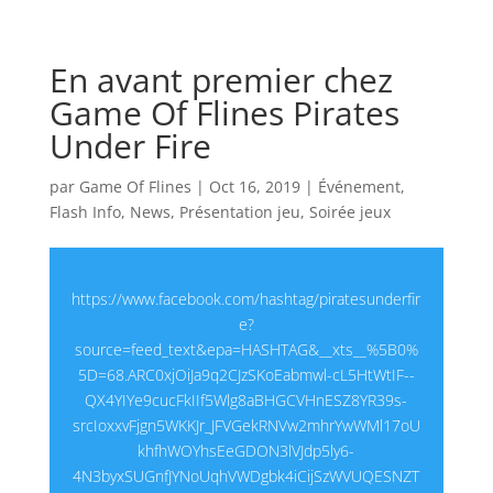
En avant premier chez
Game Of Flines Pirates
Under Fire
par
Game Of Flines
|
Oct 16, 2019
|
Événement
,
Flash Info
,
News
,
Présentation jeu
,
Soirée jeux
https://www.facebook.com/hashtag/piratesunderfir
e?
source=feed_text&epa=HASHTAG&__xts__%5B0%
5D=68.ARC0xjOiJa9q2CJzSKoEabmwl-cL5HtWtIF--
QX4YIYe9cucFkIIf5Wlg8aBHGCVHnESZ8YR39s-
srcIoxxvFjgn5WKKJr_JFVGekRNVw2mhrYwWMl17oU
khfhWOYhsEeGDON3lVJdp5ly6-
4N3byxSUGnfJYNoUqhVWDgbk4iCijSzWVUQESNZT