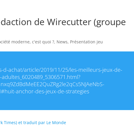
édaction de Wirecutter (groupe
ociété moderne, c'est quoi ?
,
News
,
Présentation jeu
-d-achat/article/2019/11/25/les-meilleurs-jeux-de-
r-adultes_6020489_5306571.html?
ohnxq9ZdBdMeEE2QuZRg2le2qCs5NJAeNbS-
huit-anchor-des-jeux-de-strategies
rk Times) et traduit par Le Monde