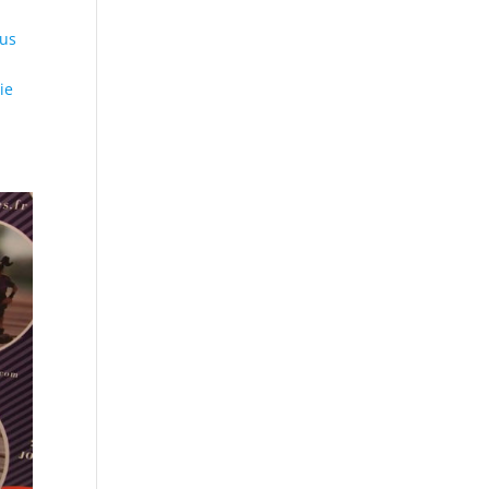
ous
ie