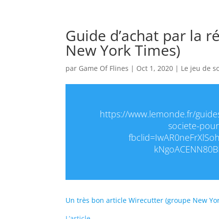
Guide d’achat par la r
New York Times)
par
Game Of Flines
|
Oct 1, 2020
|
Le jeu de s
https://www.lemonde.fr/guides
societe-pou
fbclid=IwAR0neFrXlS
kNgoACENN80BI#
Un très bon article Wirecutter (groupe New Yo
L’article