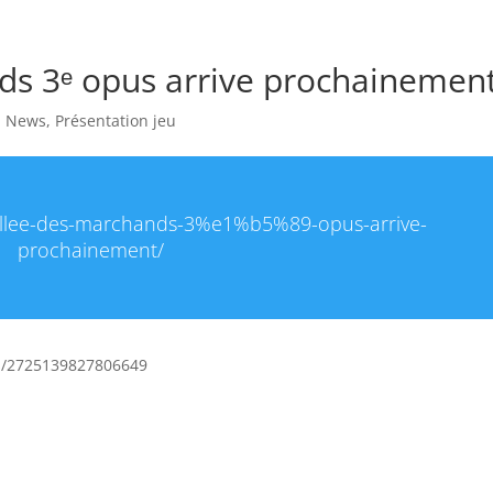
ds 3ᵉ opus arrive prochainemen
,
News
,
Présentation jeu
a-vallee-des-marchands-3%e1%b5%89-opus-arrive-
prochainement/
ts/2725139827806649