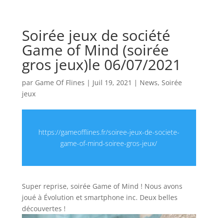
Soirée jeux de société
Game of Mind (soirée
gros jeux)le 06/07/2021
par
Game Of Flines
|
Juil 19, 2021
|
News
,
Soirée
jeux
https://gameofflines.fr/soiree-jeux-de-societe-
game-of-mind-soiree-gros-jeux/
Super reprise, soirée Game of Mind ! Nous avons
joué à Évolution et smartphone inc. Deux belles
découvertes !