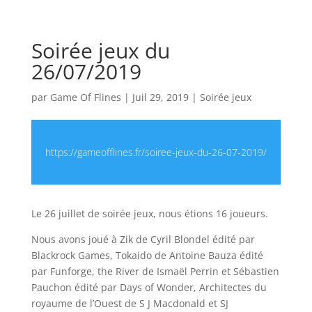
Soirée jeux du
26/07/2019
par
Game Of Flines
|
Juil 29, 2019
|
Soirée jeux
https://gameofflines.fr/soiree-jeux-du-26-07-2019/
Le 26 juillet de soirée jeux, nous étions 16 joueurs.
Nous avons joué à Zik de Cyril Blondel édité par
Blackrock Games, Tokaido de Antoine Bauza édité
par Funforge, the River de Ismaël Perrin et Sébastien
Pauchon édité par Days of Wonder, Architectes du
royaume de l’Ouest de S J Macdonald et SJ