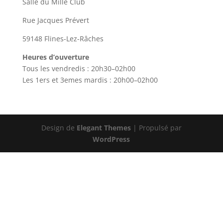
Salle du Mille Club
Rue Jacques Prévert
59148 Flines-Lez-Râches
Heures d’ouverture
Tous les vendredis : 20h30–02h00
Les 1ers et 3emes mardis : 20h00–02h00
Design de
Elegant Themes
| Propulsé par
WordPress