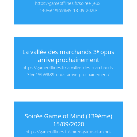
https://gameofflines.fr/soiree-jeux-
140%e1%b5%89-18-09-2020/
La vallée des marchands 3ᵉ opus
arrive prochainement
https://gameofflines.fr/la-vallee-des-marchands-
3%e1%b5%89-opus-arrive-prochainement/
Soirée Game of Mind (139ème)
15/09/2020
https://gameofflines.fr/soiree-game-of-mind-