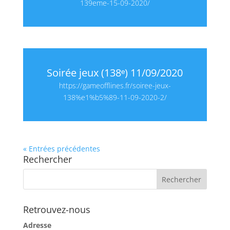
139eme-15-09-2020/
Soirée jeux (138ᵉ) 11/09/2020
https://gameofflines.fr/soiree-jeux-
138%e1%b5%89-11-09-2020-2/
« Entrées précédentes
Rechercher
Retrouvez-nous
Adresse