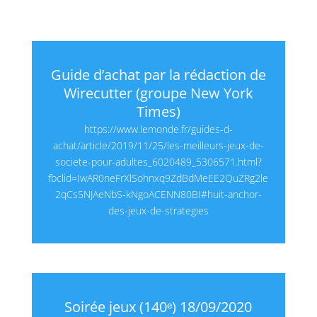
Guide d’achat par la rédaction de
Wirecutter (groupe New York
Times)
https://www.lemonde.fr/guides-d-
achat/article/2019/11/25/les-meilleurs-jeux-de-
societe-pour-adultes_6020489_5306571.html?
fbclid=IwAR0neFrXlSohnxq9ZdBdMeEE2QuZRg2le
2qCs5NJAeNbS-kNgoACENN80BI#huit-anchor-
des-jeux-de-strategies
Soirée jeux (140ᵉ) 18/09/2020