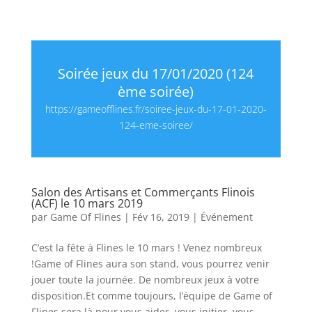
Soirée jeux du 17/01/2020 (124
ème soirée)
https://gameofflines.fr/soiree-jeux-du-17-01-2020-
124-eme-soiree/
Salon des Artisans et Commerçants Flinois
(ACF) le 10 mars 2019
par
Game Of Flines
|
Fév 16, 2019
|
Événement
C’est la fête à Flines le 10 mars ! Venez nombreux
!Game of Flines aura son stand, vous pourrez venir
jouer toute la journée. De nombreux jeux à votre
disposition.Et comme toujours, l’équipe de Game of
Flines sera là pour vous aider, vous initier, vous...