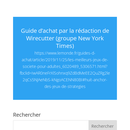
Guide d’achat par la rédaction de
Wirecutter (groupe New York
Times)
https://www.lemonde.fr/guides-d-
achat/article/2019/11/25/les-meilleurs-jeux-de-
societe-pour-adultes_6020489_5306571.html?
fbclid=IwAR0neFrXlSohnxq9ZdBdMeEE2QuZRg2le
2qCs5NJAeNbS-kNgoACENN80BI#huit-anchor-
des-jeux-de-strategies
Rechercher