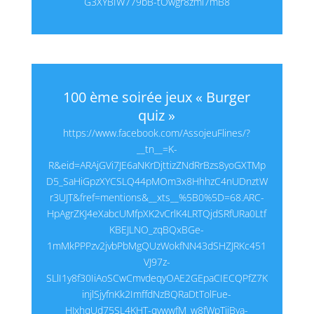
G3XYBIW779bB-tOwgr8zmi7mB8
100 ème soirée jeux « Burger
quiz »
https://www.facebook.com/AssojeuFlines/?
__tn__=K-
R&eid=ARAjGVi7JE6aNKrDjttizZNdRrBzs8yoGXTMp
D5_SaHiGpzXYCSLQ44pMOm3x8HhhzC4nUDnztW
r3UJT&fref=mentions&__xts__%5B0%5D=68.ARC-
HpAgrZKJ4eXabcUMfpXK2vCrlK4LRTQjdSRfURa0Ltf
KBEJLNO_zqBQxBGe-
1mMkPPPzv2jvbPbMgQUzWokfNN43dSHZJRKc451
VJ97z-
SLlI1y8f30IiAoSCwCmvdeqyOAE2GEpaCIECQPfZ7K
injlSjyfnKk2ImffdNzBQRaDtTolFue-
HJxhqUd75SL4KHT-qvwwfM_w8fWpTiiBya-