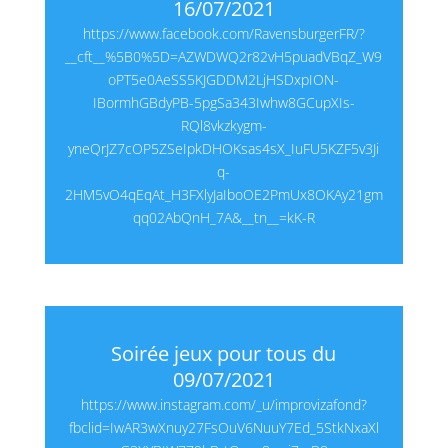
16/07/2021
https://www.facebook.com/RavensburgerFR/?
__cft__%5B0%5D=AZWDWQ2r82vH5puadVBqZ_W9
oPT5e0AeSS5KJGDDM2LjHSDxpION-
IBormhGBdyPB-5pgSa343Iwhw8GCupXIs-
RQl8vkzkygm-
yneQrJZ7cOP5ZSeIpkDHOKsas4sX_IuFU5KZF5v3Ji
q-
2HM5vO4qEqAt_H3FXlyJaIboOE2PmUx8OKAy21gm
qq02AbQnH_7A&__tn__=kK-R
Soirée jeux pour tous du
09/07/2021
https://www.instagram.com/_u/improvizafond?
fbclid=IwAR3wXnuy27FsOuV6NuuY7Ed_5StkNxaXl