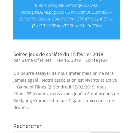
4ERMzIWAoy3a8SRmoqqPC0XQ4A-
0ereqg0iID2MLpcgyRxo7EHn6v9qm30QuxtnfL0F-
EtTqXR7a5qdx6rj2O43rYEFnmjCTTm7RcCghCBFpL
q7pe3lTH0JRFxk_VTDBhozJ64cI9uZRws
Soirée jeux de société du 15 février 2018
par
Game Of Flines
|
Fév 16, 2019
|
Soirée jeux
On pourra essayer de nous imiter mais on ne sera
jamais égalé ! Notre association est vivante et active
! Game of Flines 😉 Vendredi 15/02/2019, nous
étions 35 joueurs, nous avons joué à 6 qui prends de
Wolfgang Kramer édité par Gigamic, micropolis de
Bruno...
Rechercher