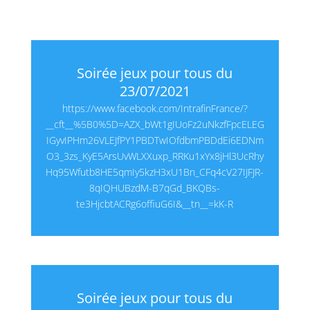
Soirée jeux pour tous du
23/07/2021
https://www.facebook.com/IntrafinFrance/?
__cft__%5B0%5D=AZX_bWt1gIUoFz2uNkzfFpcELEG
IGyvIPHm26VLEJfPY1PBDTwIOfdbmPBDdEi6EDNm
O3_3zs_KyE5ArsUvWLXXuxp_RRKu1xYx8jHl3UcRhy
Hq95Wfutb8HE5qmIy5kzH3xU1Bn_CFq4cV27IJFJR-
8qIQHUBzdM-B7qGd_BKQBs-
te3HjcbtACRg6offiuG6I&__tn__=kK-R
Soirée jeux pour tous du