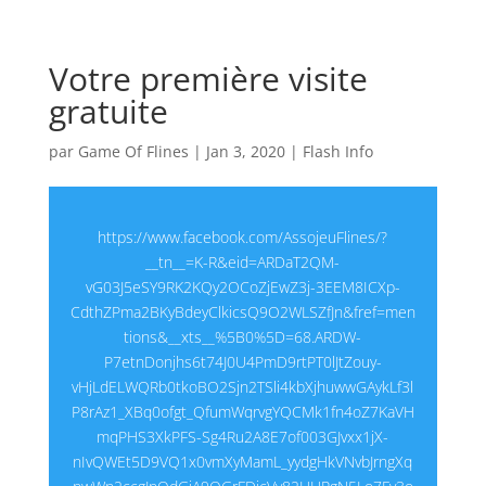
Votre première visite
gratuite
par
Game Of Flines
|
Jan 3, 2020
|
Flash Info
https://www.facebook.com/AssojeuFlines/?
__tn__=K-R&eid=ARDaT2QM-
vG03J5eSY9RK2KQy2OCoZjEwZ3j-3EEM8ICXp-
CdthZPma2BKyBdeyClkicsQ9O2WLSZfJn&fref=men
tions&__xts__%5B0%5D=68.ARDW-
P7etnDonjhs6t74J0U4PmD9rtPT0lJtZouy-
vHjLdELWQRb0tkoBO2Sjn2TSli4kbXjhuwwGAykLf3l
P8rAz1_XBq0ofgt_QfumWqrvgYQCMk1fn4oZ7KaVH
mqPHS3XkPFS-Sg4Ru2A8E7of003GJvxx1jX-
nIvQWEt5D9VQ1x0vmXyMamL_yydgHkVNvbJrngXq