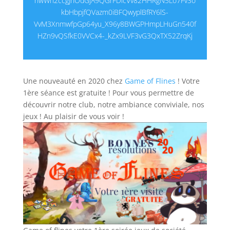
nwWn2ccgJnOdGjA9QGrFDicVv82HHRgN5Lo7Fv3o
kbHbpjfQVazm0iBFQwyplBfRY6lS-
VvM3XnmwfpGp64yu_X96y8BWGPHmpLHuGn540f
HZn9vQSfkE0VVCx4-_kZx9LVF3vG3QxTX52ZrqKj
Une nouveauté en 2020 chez
Game of Flines
! Votre
1ère séance est gratuite ! Pour vous permettre de
découvrir notre club, notre ambiance conviviale, nos
jeux ! Au plaisir de vous voir !