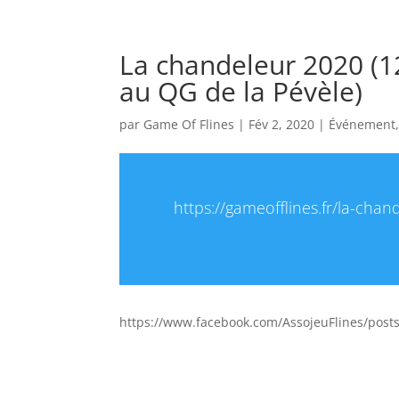
La chandeleur 2020 (1
au QG de la Pévèle)
par
Game Of Flines
|
Fév 2, 2020
|
Événement
https://gameofflines.fr/la-cha
https://www.facebook.com/AssojeuFlines/pos