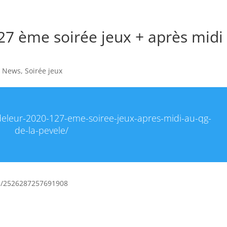
27 ème soirée jeux + après midi
,
News
,
Soirée jeux
ndeleur-2020-127-eme-soiree-jeux-apres-midi-au-qg-
de-la-pevele/
ts/2526287257691908