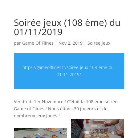
Soirée jeux (108 ème) du
01/11/2019
par
Game Of Flines
|
Nov 2, 2019
|
Soirée jeux
https://gameofflines.fr/soiree-jeux-108-eme-du-
01-11-2019/
Vendredi 1er Novembre ! C’était la 108 ème soirée
Game of Flines ! Nous étions 30 joueurs et de
nombreux jeux joués !